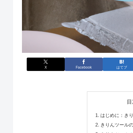
X
Facebook
はてブ
目
はじめに：き
きりんツール