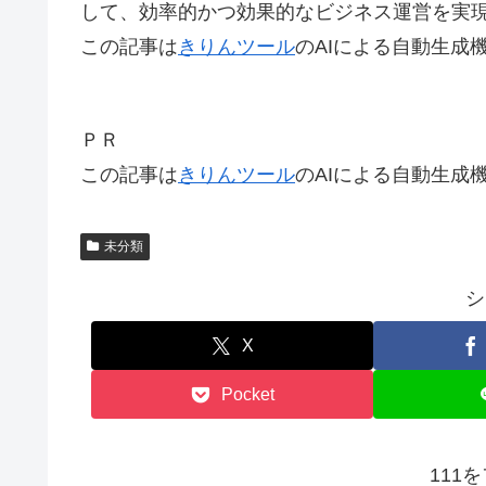
して、効率的かつ効果的なビジネス運営を実
この記事は
きりんツール
のAIによる自動生成
ＰＲ
この記事は
きりんツール
のAIによる自動生成
未分類
シ
X
Pocket
111