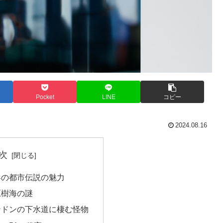
Pocket
LINE
コピー
2024.08.16
次
界の都市伝説の魅力
原樹海の謎
ンドンの下水道に棲む怪物