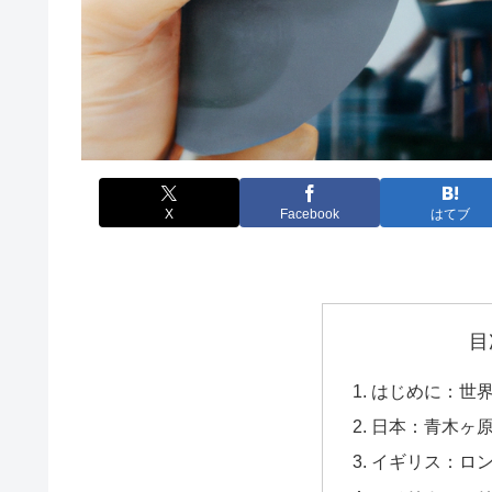
X
Facebook
はてブ
目
はじめに：世
日本：青木ヶ
イギリス：ロ