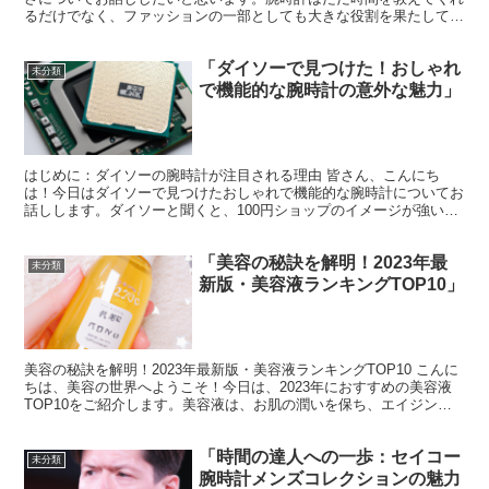
るだけでなく、ファッションの一部としても大きな役割を果たしてい
ます。特に、『腕時計 wicca』はそのスタイリッシュ...
「ダイソーで見つけた！おしゃれ
未分類
で機能的な腕時計の意外な魅力」
はじめに：ダイソーの腕時計が注目される理由 皆さん、こんにち
は！今日はダイソーで見つけたおしゃれで機能的な腕時計についてお
話しします。ダイソーと聞くと、100円ショップのイメージが強いか
もしれませんが、実はとても魅力的な商品がたくさんあるん...
「美容の秘訣を解明！2023年最
未分類
新版・美容液ランキングTOP10」
美容の秘訣を解明！2023年最新版・美容液ランキングTOP10 こんに
ちは、美容の世界へようこそ！今日は、2023年におすすめの美容液
TOP10をご紹介します。美容液は、お肌の潤いを保ち、エイジング
ケアにも効果的なアイテムです。それでは、初...
「時間の達人への一歩：セイコー
未分類
腕時計メンズコレクションの魅力