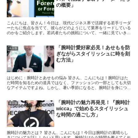
の概要」
こんにちは、皆さん！今日は、現代ビジネス界で活躍する若手リーダ
ーたちに焦点を当てて、彼らがどのようにして業界をリードしている
のかをご紹介します。若武者たちの挑戦について、一緒に見ていきま
しょう。 若手リーダーたちの台頭 現代のビジネス界は、...
「腕時計愛好家必見！あせもを防
未分類
ぎながらスタイリッシュに時を刻
む方法」
はじめに：腕時計とあせもの悩み 皆さん、こんにちは！腕時計はた
だ時間を知るための道具ではなく、ファッションの一部としても大切
なアイテムですよね。しかし、暑い季節になると、腕時計を身につけ
ることであせもができやすくなるという問題に直面する方も...
「腕時計の魅力再発見！『腕時計
未分類
wicca』で始めるスタイリッシュ
な時間の過ごし方」
腕時計の魅力とは？ 皆さん、こんにちは！今日は腕時計の素晴らし
さについてお話ししたいと思います。腕時計はただ時間を教えてくれ